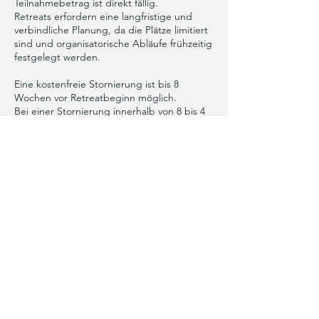
Teilnahmebetrag ist direkt fällig.
Retreats erfordern eine langfristige und
verbindliche Planung, da die Plätze limitiert
sind und organisatorische Abläufe frühzeitig
festgelegt werden.
Eine kostenfreie Stornierung ist bis 8
Wochen vor Retreatbeginn möglich.
Bei einer Stornierung innerhalb von 8 bis 4
Wochen vor Beginn werden 50 % der
Retreatgebühr berechnet.
Bei einer Stornierung innerhalb von 4 bis 2
Wochen vor Beginn werden 70 % der
Retreatgebühr fällig.
Ab 2 Wochen vor Retreatbeginn oder bei
Nichterscheinen wird der volle Betrag (100
%) berechnet.
Die Stornierung erfolgt ab 8 Wochen vor
Retreatbeginn schriftlich per E-Mail.
Maßgeblich ist der Zeitpunkt, an dem die E-
Mail eingeht.