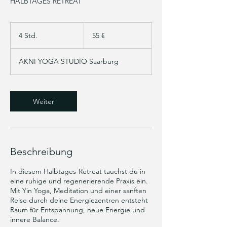
HALBTAGES RETREAT
55
Euro
4 Std.
4
55 €
S
t
AKNI YOGA STUDIO Saarburg
d
.
Weiter
Beschreibung
In diesem Halbtages-Retreat tauchst du in
eine ruhige und regenerierende Praxis ein.
Mit Yin Yoga, Meditation und einer sanften
Reise durch deine Energiezentren entsteht
Raum für Entspannung, neue Energie und
innere Balance.