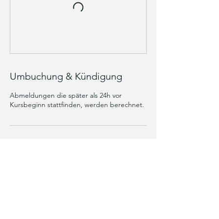
Umbuchung & Kündigung
Abmeldungen die später als 24h vor
Kursbeginn stattfinden, werden berechnet.
Kontaktangaben
Auf dem Graben 11, Saarburg, Germany
inka@akni.yoga