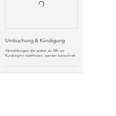
Umbuchung & Kündigung
Abmeldungen die später als 24h vor
Kursbeginn stattfinden, werden berechnet.
Kontaktangaben
Auf dem Graben 11, Saarburg, Germany
inka@akni.yoga