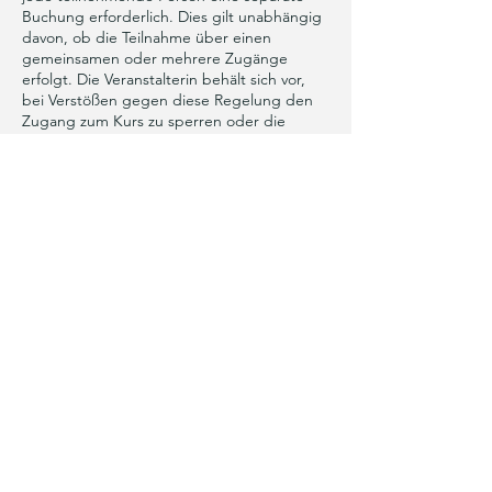
Buchung erforderlich. Dies gilt unabhängig
davon, ob die Teilnahme über einen
gemeinsamen oder mehrere Zugänge
erfolgt. Die Veranstalterin behält sich vor,
bei Verstößen gegen diese Regelung den
Zugang zum Kurs zu sperren oder die
nachträgliche Berechnung der regulären
Teilnahmegebühr für nicht angemeldete
Personen vorzunehmen.
Kontaktangaben
Auf dem Graben 11, Saarburg, Germany
inka@akni.yoga